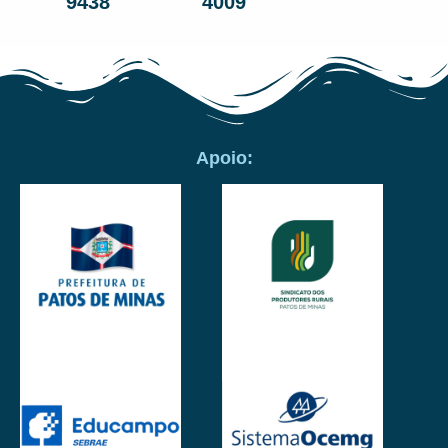
9438
4009
Apoio: