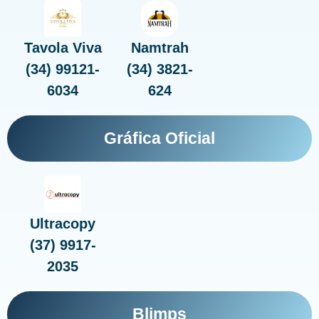
Tavola Viva
Namtrah
(34) 99121-
(34) 3821-
6034
624
Gráfica Oficial
Ultracopy
(37) 9917-
2035
Blimps